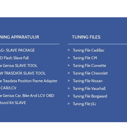
NING APPARATUUR
TUNING FILES
AG- SLAVE PACKAGE
Tuning File Cadillac
 Flash Slave Full
Tuning File CM
w Genius SLAVE TOOL
Tuning File Corvette
W TRASDATA SLAVE TOOL
Tuning File Chevrolet
 Trasdata Position Frame Adapter
Tuning File Nissan
T CAR/LCV
Tuning File Vauxhall
 Genius Car, Bike And LCV OBD
Tuning File Borgward
tocol Kit SLAVE
Tuning File JiLi