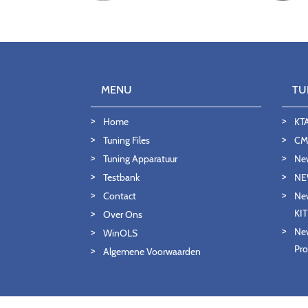
MENU
TU
Home
KT
Tuning Files
CMD
Tuning Apparatuur
Ne
Testbank
NE
Contact
New
KI
Over Ons
New
WinOLS
Pro
Algemene Voorwaarden