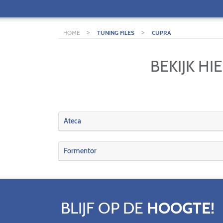
>
>
HOME
TUNING FILES
CUPRA
BEKIJK H
Ateca
Formentor
BLIJF OP DE
HOOGTE!