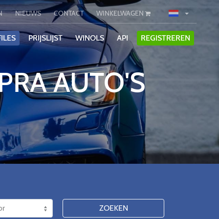
N
NIEUWS
CONTACT
WINKELWAGEN
ILES
PRIJSLIJST
WINOLS
API
REGISTREREN
PRA AUTO'S
ZOEKEN