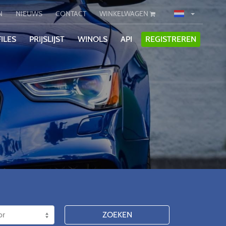
N
NIEUWS
CONTACT
WINKELWAGEN
ILES
PRIJSLIJST
WINOLS
API
REGISTREREN
ZOEKEN