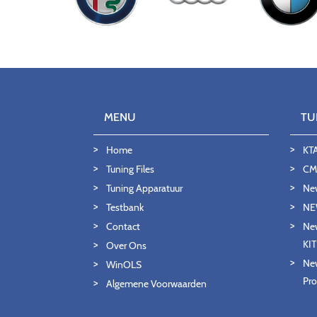
MENU
TU
Home
KT
Tuning Files
CMD
Tuning Apparatuur
Ne
Testbank
NE
Contact
New
KI
Over Ons
New
WinOLS
Pro
Algemene Voorwaarden