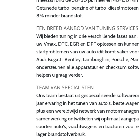
meestal rond de 30-80 pk meer en 40-150 Nm 
Getunede turbo-benzine of turbo-dieselmotoren 
8% minder brandstof.
EEN BREED AANBOD VAN TUNING SERVICES
Wij bieden tuning in drie verschillende fases a
uw Vmax, DTC, EGR en DPF oplossen en kunnen u
startproblemen van uw auto (dit komt vaker voor
Audi, Bugatti, Bentley, Lamborghini, Porsche, Ma
ondersteunen alle apparatuur en checksum softwar
helpen u graag verder.
TEAM VAN SPECIALISTEN
Ons team bestaat uit gespecialiseerde software
jaar ervaring in het tunen van auto's, bestelwage
plus een wereldwijd netwerk van motormanage
samenwerking ontwikkelen wij optimaal aangepas
soorten auto's, vrachtwagens en tractoren voor e
lager brandstofverbruik.