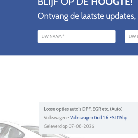
BLIJF OP DE
HOOGTE!
Ontvang de laatste updates,
Name
E-mailadres
Losse opties auto's DPF, EGR etc. (Auto)
Volkswagen -
Volkswagen Golf 1.6 FSI 115hp
Geleverd op 07-08-2026